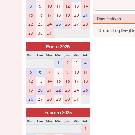
8
9
10
11
12
13
14
15
16
17
18
19
20
21
Días festivos
22
23
24
25
26
27
28
Groundhog Day (Do
29
30
31
Enero 2025
Dom
Lun
Mar
Mié
Jue
Vie
Sáb
1
2
3
4
5
6
7
8
9
10
11
12
13
14
15
16
17
18
19
20
21
22
23
24
25
26
27
28
29
30
31
Febrero 2025
Dom
Lun
Mar
Mié
Jue
Vie
Sáb
1