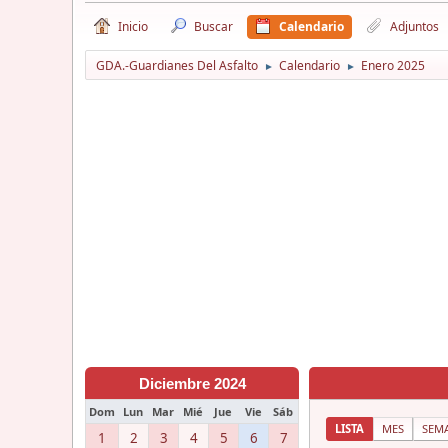
Inicio
Buscar
Calendario
Adjuntos
GDA.-Guardianes Del Asfalto
Calendario
Enero 2025
►
►
Diciembre 2024
Dom
Lun
Mar
Mié
Jue
Vie
Sáb
LISTA
MES
SEM
1
2
3
4
5
6
7