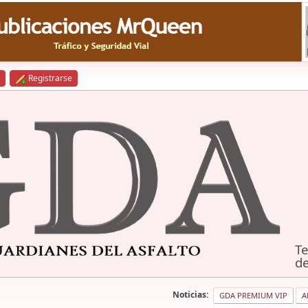
Registrarse
Te
de
Noticias:
GDA PREMIUM VIP
A