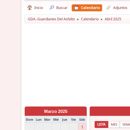
Inicio
Buscar
Calendario
Adjuntos
GDA.-Guardianes Del Asfalto
Calendario
Abril 2025
►
►
Marzo 2025
Dom
Lun
Mar
Mié
Jue
Vie
Sáb
LISTA
MES
SEM
1