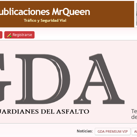
Registrarse
Te
de
Noticias:
GDA PREMIUM VIP
A