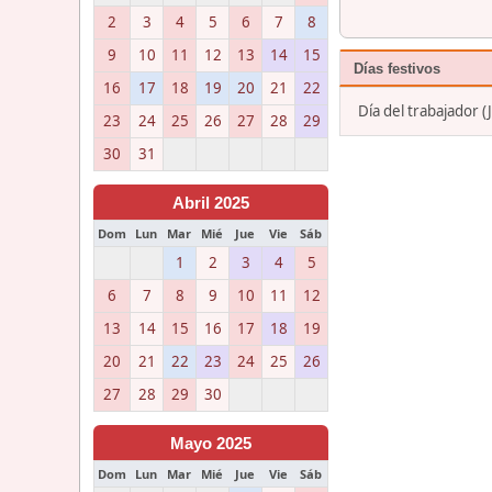
2
3
4
5
6
7
8
9
10
11
12
13
14
15
Días festivos
16
17
18
19
20
21
22
Día del trabajador 
23
24
25
26
27
28
29
30
31
Abril 2025
Dom
Lun
Mar
Mié
Jue
Vie
Sáb
1
2
3
4
5
6
7
8
9
10
11
12
13
14
15
16
17
18
19
20
21
22
23
24
25
26
27
28
29
30
Mayo 2025
Dom
Lun
Mar
Mié
Jue
Vie
Sáb