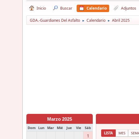
Inicio
Buscar
Calendario
Adjuntos
GDA.-Guardianes Del Asfalto
Calendario
Abril 2025
►
►
Marzo 2025
Dom
Lun
Mar
Mié
Jue
Vie
Sáb
LISTA
MES
SEM
1