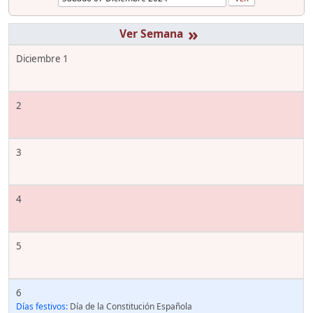
»
Diciembre 1
2
3
4
5
6
Días festivos:
Día de la Constitución Española