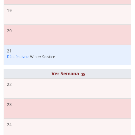
19
20
21
Días festivos:
Winter Solstice
»
22
23
24