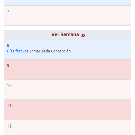
7
»
8
Días festivos:
Inmaculada Concepción.
9
10
11
12