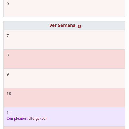
6
»
7
8
9
10
11
Cumpleaños:
Uforgc
(50)