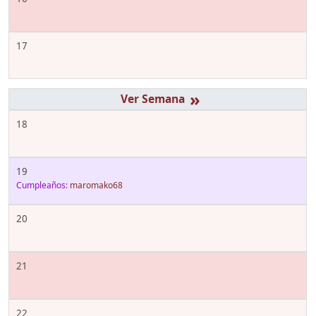
17
»
18
19
Cumpleaños:
maromako68
20
21
22