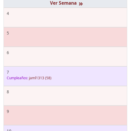
»
4
5
6
7
Cumpleaños:
jaml1313
(58)
8
9
10