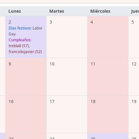
Lunes
Martes
Miércoles
Jue
2
3
4
5
Días festivos:
Labor
Day
Cumpleaños:
trebla8
(57)
,
franciskojavier
(52)
9
10
11
12
16
17
18
19
23
24
25
26