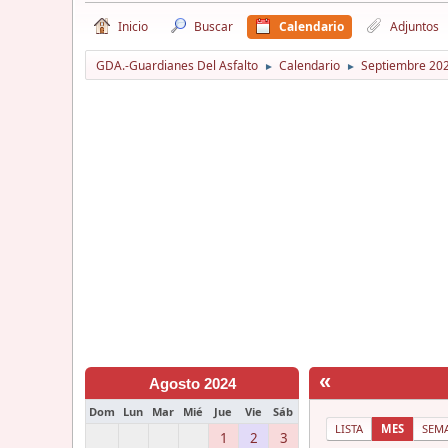
Inicio
Buscar
Calendario
Adjuntos
GDA.-Guardianes Del Asfalto
Calendario
Septiembre 20
►
►
«
Agosto 2024
Dom
Lun
Mar
Mié
Jue
Vie
Sáb
LISTA
MES
SEM
1
2
3