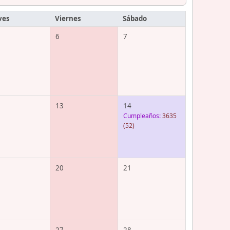
ves
Viernes
Sábado
6
7
13
14
Cumpleaños:
3635
(52)
20
21
27
28