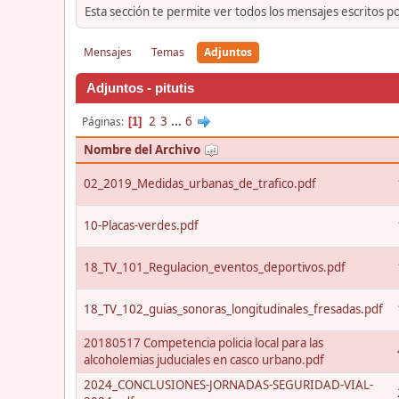
Esta sección te permite ver todos los mensajes escritos p
Mensajes
Temas
Adjuntos
Adjuntos - pitutis
2
3
...
6
Páginas
1
Nombre del Archivo
02_2019_Medidas_urbanas_de_trafico.pdf
10-Placas-verdes.pdf
18_TV_101_Regulacion_eventos_deportivos.pdf
18_TV_102_guias_sonoras_longitudinales_fresadas.pdf
20180517 Competencia policia local para las
alcoholemias juduciales en casco urbano.pdf
2024_CONCLUSIONES-JORNADAS-SEGURIDAD-VIAL-