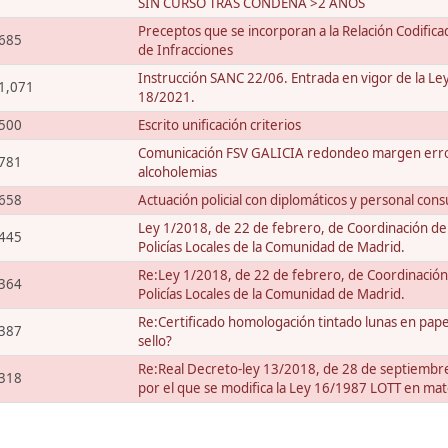
SIN CURSO TRAS CONDENA >2 AÑOS
Preceptos que se incorporan a la Relación Codifica
685
de Infracciones
Instrucción SANC 22/06. Entrada en vigor de la Le
1,071
18/2021.
500
Escrito unificación criterios
Comunicación FSV GALICIA redondeo margen err
781
alcoholemias
658
Actuación policial con diplomáticos y personal cons
Ley 1/2018, de 22 de febrero, de Coordinación de
445
Policías Locales de la Comunidad de Madrid.
Re:Ley 1/2018, de 22 de febrero, de Coordinación
364
Policías Locales de la Comunidad de Madrid.
Re:Certificado homologación tintado lunas en pape
387
sello?
Re:Real Decreto-ley 13/2018, de 28 de septiembr
318
por el que se modifica la Ley 16/1987 LOTT en ma