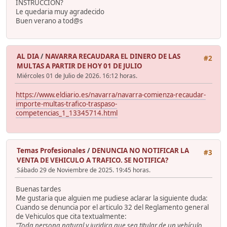
INSTRUCCION?
Le quedaria muy agradecido
Buen verano a tod@s
AL DIA
/
NAVARRA RECAUDARA EL DINERO DE LAS
#2
MULTAS A PARTIR DE HOY 01 DE JULIO
Miércoles 01 de Julio de 2026. 16:12 horas.
https://www.eldiario.es/navarra/navarra-comienza-recaudar-
importe-multas-trafico-traspaso-
competencias_1_13345714.html
Temas Profesionales
/
DENUNCIA NO NOTIFICAR LA
#3
VENTA DE VEHICULO A TRAFICO. SE NOTIFICA?
Sábado 29 de Noviembre de 2025. 19:45 horas.
Buenas tardes
Me gustaria que alguien me pudiese aclarar la siguiente duda:
Cuando se denuncia por el articulo 32 del Reglamento general
de Vehiculos que cita textualmente:
"Toda persona natural y juridica que sea titular de un vehículo