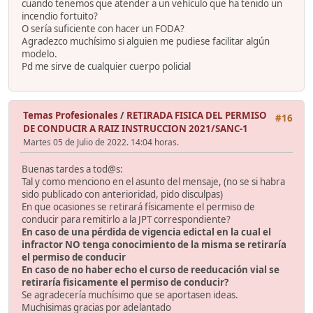
cuando tenemos que atender a un vehículo que ha tenido un
incendio fortuito?
O sería suficiente con hacer un FODA?
Agradezco muchísimo si alguien me pudiese facilitar algún
modelo.
Pd me sirve de cualquier cuerpo policial
Temas Profesionales
/
RETIRADA FISICA DEL PERMISO
#16
DE CONDUCIR A RAIZ INSTRUCCION 2021/SANC-1
Martes 05 de Julio de 2022. 14:04 horas.
Buenas tardes a tod@s:
Tal y como menciono en el asunto del mensaje, (no se si habra
sido publicado con anterioridad, pido disculpas)
En que ocasiones se retirará físicamente el permiso de
conducir para remitirlo a la JPT correspondiente?
En caso de una pérdida de vigencia edictal en la cual el
infractor NO tenga conocimiento de la misma se retiraría
el permiso de conducir
En caso de no haber echo el curso de reeducación vial se
retiraría fisicamente el permiso de conducir?
Se agradecería muchísimo que se aportasen ideas.
Muchisimas gracias por adelantado