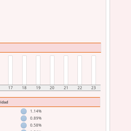
17
18
19
20
21
22
23
vidad
1.14%
0.89%
0.58%