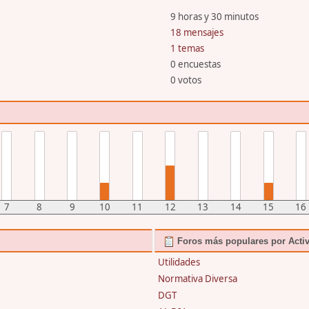
9 horas y 30 minutos
18 mensajes
1 temas
0 encuestas
0 votos
7
8
9
10
11
12
13
14
15
16
Foros más populares por Acti
Utilidades
Normativa Diversa
DGT