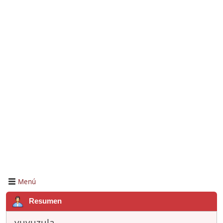
Menú
Resumen
yuyuzula