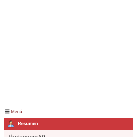
Menú
Resumen
thetrooper69