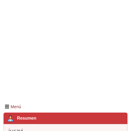
Menú
Resumen
jucavi