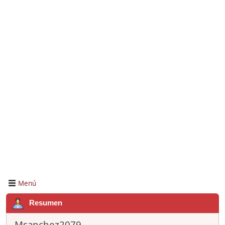
Menú
Resumen
Msanchez2079