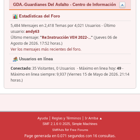
GDA.-Guardianes Del Asfalto - Centro de Información
Estadísticas del Foro
5,484 Mensajes en 2,418 Temas por 4,021 Usuarios - Último
usuario:
andy63
Último mensaje:
"
Re:Instrucción VEH 2022-...
"
(Jueves 06 de
Agosto de 2026. 17:52 horas.)
Ver los mensajes más recientes del foro.
Usuarios en línea
Conectado:
35 Visitantes, 0 Usuarios - Máximo en linea hoy:
49
-
Máximo en linea siempre: 9,937 (Viernes 15 de Mayo de 2026. 21:14
horas.)
|
|
Ayuda
Reglas y Términos
Ir Arriba ▲
,
SMF 2.1.6 © 2025
Simple Machines
for
SMFAds
Free Forums
Page generada en 0.071 segundos con 16 consultas.