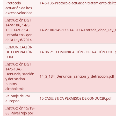
Protocolo
14-S-135-Protocolo-actuacion-tratamiento-delito
actuación delitos
exceso velocidad
Instrucción DGT
14/V-106, 14/S-
133, 14/C-114.-
14-V-106-14S-133-14C-114-Entrada_vigor_Ley_
Entrada en vigor
de la Ley 6/2014
COMUNICACIÓN
DGT OPERACIÓN
14.06.21. COMUNICACIÓN - OPERACIÓN LOKI.
LOKI
Instrucción DGT
14/S-134.-
Denuncia, sanción
14_S_134_Denuncia,_sanción_y_detracción.pdf
y detracción
puntos
alcoholemia
Re:canje de PNC
15 CASUISTICA PERMISOS DE CONDUCIR.pdf
europeo
Instrucción 15/TV-
88.-Nivel rojo por