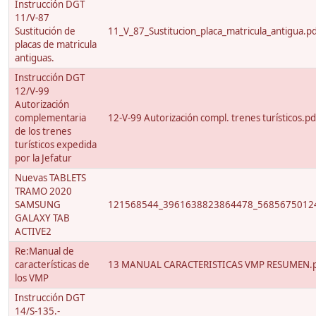
Instrucción DGT
11/V-87
Sustitución de
11_V_87_Sustitucion_placa_matricula_antigua.p
placas de matricula
antiguas.
Instrucción DGT
12/V-99
Autorización
complementaria
12-V-99 Autorización compl. trenes turísticos.pd
de los trenes
turísticos expedida
por la Jefatur
Nuevas TABLETS
TRAMO 2020
SAMSUNG
121568544_3961638823864478_56856750124
GALAXY TAB
ACTIVE2
Re:Manual de
características de
13 MANUAL CARACTERISTICAS VMP RESUMEN.
los VMP
Instrucción DGT
14/S-135.-