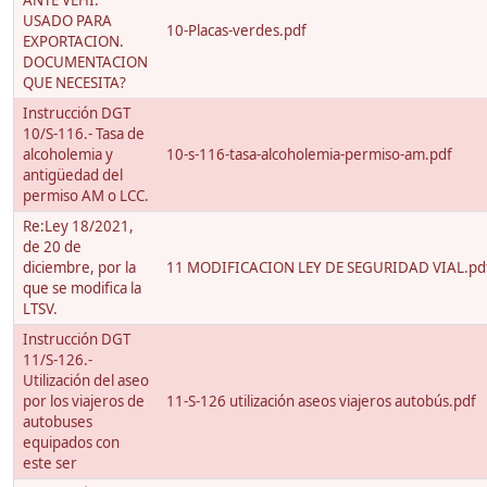
ANTE VEHI.
USADO PARA
10-Placas-verdes.pdf
EXPORTACION.
DOCUMENTACION
QUE NECESITA?
Instrucción DGT
10/S-116.- Tasa de
alcoholemia y
10-s-116-tasa-alcoholemia-permiso-am.pdf
antigüedad del
permiso AM o LCC.
Re:Ley 18/2021,
de 20 de
diciembre, por la
11 MODIFICACION LEY DE SEGURIDAD VIAL.pd
que se modifica la
LTSV.
Instrucción DGT
11/S-126.-
Utilización del aseo
por los viajeros de
11-S-126 utilización aseos viajeros autobús.pdf
autobuses
equipados con
este ser