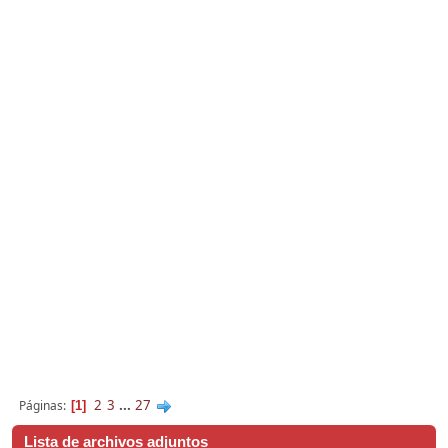
2
3
...
27
Páginas
1
Lista de archivos adjuntos