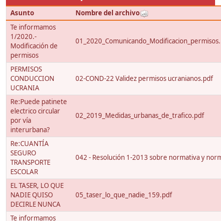
Asunto
Nombre del archivo
Te informamos
1/2020.-
01_2020_Comunicando_Modificacion_permisos.
Modificación de
permisos
PERMISOS
CONDUCCION
02-COND-22 Validez permisos ucranianos.pdf
UCRANIA
Re:Puede patinete
electrico circular
02_2019_Medidas_urbanas_de_trafico.pdf
por vía
interurbana?
Re:CUANTÍA
SEGURO
042 - Resolución 1-2013 sobre normativa y nor
TRANSPORTE
ESCOLAR
EL TASER, LO QUE
NADIE QUISO
05_taser_lo_que_nadie_159.pdf
DECIRLE NUNCA
Te informamos