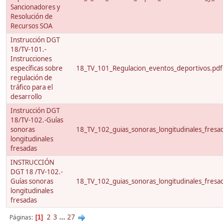
Sancionadores y
Resolución de
Recursos SOA
Instrucción DGT
18/TV-101.-
Instrucciones
específicas sobre
18_TV_101_Regulacion_eventos_deportivos.pdf
regulación de
tráfico para el
desarrollo
Instrucción DGT
18/TV-102.-Guías
sonoras
18_TV_102_guias_sonoras_longitudinales_fresa
longitudinales
fresadas
INSTRUCCIÓN
DGT 18 /TV-102.-
Guías sonoras
18_TV_102_guias_sonoras_longitudinales_fresa
longitudinales
fresadas
2
3
...
27
Páginas
1