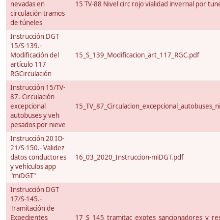
nevadas en
15 TV-88 Nivel circ rojo vialidad invernal por tun
circulación tramos
de túneles
Instrucción DGT
15/S-139.-
Modificación del
15_S_139_Modificacion_art_117_RGC.pdf
artículo 117
RGCirculación
Instrucción 15/TV-
87.-Circulación
excepcional
15_TV_87_Circulacion_excepcional_autobuses_ni
autobuses y veh
pesados por nieve
Instrucción 20 IO-
21/S-150.- Validez
datos conductores
16_03_2020_Instruccion-miDGT.pdf
y vehículos app
"miDGT"
Instrucción DGT
17/S-145.-
Tramitación de
Expedientes
17_S_145_tramitac_exptes_sancionadores_y_res