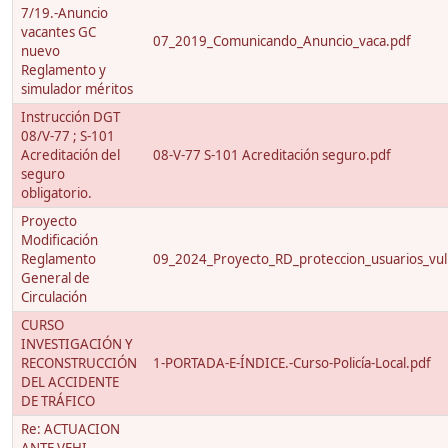
7/19.-Anuncio
vacantes GC
07_2019_Comunicando_Anuncio_vaca.pdf
nuevo
Reglamento y
simulador méritos
Instrucción DGT
08/V-77 ; S-101
Acreditación del
08-V-77 S-101 Acreditación seguro.pdf
seguro
obligatorio.
Proyecto
Modificación
Reglamento
09_2024_Proyecto_RD_proteccion_usuarios_vuln
General de
Circulación
CURSO
INVESTIGACIÓN Y
RECONSTRUCCIÓN
1-PORTADA-E-ÍNDICE.-Curso-Policía-Local.pdf
DEL ACCIDENTE
DE TRÁFICO
Re: ACTUACION