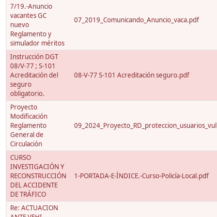
7/19.-Anuncio
vacantes GC
07_2019_Comunicando_Anuncio_vaca.pdf
nuevo
Reglamento y
simulador méritos
Instrucción DGT
08/V-77 ; S-101
Acreditación del
08-V-77 S-101 Acreditación seguro.pdf
seguro
obligatorio.
Proyecto
Modificación
Reglamento
09_2024_Proyecto_RD_proteccion_usuarios_vuln
General de
Circulación
CURSO
INVESTIGACIÓN Y
RECONSTRUCCIÓN
1-PORTADA-E-ÍNDICE.-Curso-Policía-Local.pdf
DEL ACCIDENTE
DE TRÁFICO
Re: ACTUACION