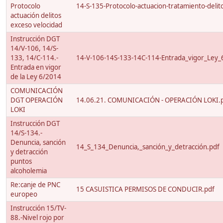
Protocolo
14-S-135-Protocolo-actuacion-tratamiento-delito
actuación delitos
exceso velocidad
Instrucción DGT
14/V-106, 14/S-
133, 14/C-114.-
14-V-106-14S-133-14C-114-Entrada_vigor_Ley_
Entrada en vigor
de la Ley 6/2014
COMUNICACIÓN
DGT OPERACIÓN
14.06.21. COMUNICACIÓN - OPERACIÓN LOKI.
LOKI
Instrucción DGT
14/S-134.-
Denuncia, sanción
14_S_134_Denuncia,_sanción_y_detracción.pdf
y detracción
puntos
alcoholemia
Re:canje de PNC
15 CASUISTICA PERMISOS DE CONDUCIR.pdf
europeo
Instrucción 15/TV-
88.-Nivel rojo por