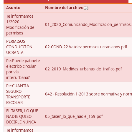
Asunto
Nombre del archivo
Te informamos
1/2020.-
01_2020_Comunicando_Modificacion_permisos.
Modificación de
permisos
PERMISOS
CONDUCCION
02-COND-22 Validez permisos ucranianos.pdf
UCRANIA
Re:Puede patinete
electrico circular
02_2019_Medidas_urbanas_de_trafico.pdf
por vía
interurbana?
Re:CUANTÍA
SEGURO
042 - Resolución 1-2013 sobre normativa y nor
TRANSPORTE
ESCOLAR
EL TASER, LO QUE
NADIE QUISO
05_taser_lo_que_nadie_159.pdf
DECIRLE NUNCA
Te informamos