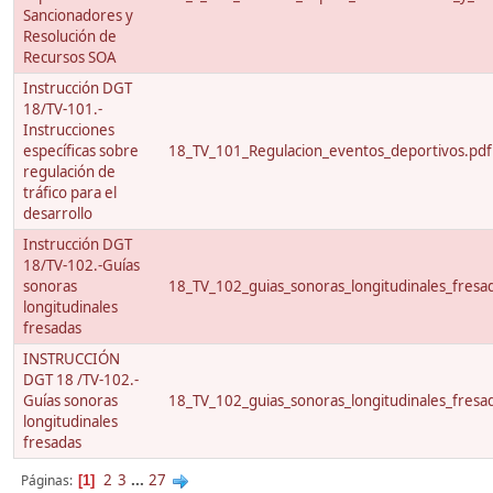
Sancionadores y
Resolución de
Recursos SOA
Instrucción DGT
18/TV-101.-
Instrucciones
específicas sobre
18_TV_101_Regulacion_eventos_deportivos.pdf
regulación de
tráfico para el
desarrollo
Instrucción DGT
18/TV-102.-Guías
sonoras
18_TV_102_guias_sonoras_longitudinales_fresa
longitudinales
fresadas
INSTRUCCIÓN
DGT 18 /TV-102.-
Guías sonoras
18_TV_102_guias_sonoras_longitudinales_fresa
longitudinales
fresadas
2
3
...
27
Páginas
1