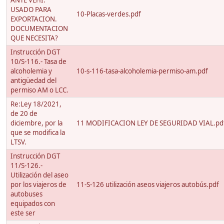
ANTE VEHI.
USADO PARA
10-Placas-verdes.pdf
EXPORTACION.
DOCUMENTACION
QUE NECESITA?
Instrucción DGT
10/S-116.- Tasa de
alcoholemia y
10-s-116-tasa-alcoholemia-permiso-am.pdf
antigüedad del
permiso AM o LCC.
Re:Ley 18/2021,
de 20 de
diciembre, por la
11 MODIFICACION LEY DE SEGURIDAD VIAL.pd
que se modifica la
LTSV.
Instrucción DGT
11/S-126.-
Utilización del aseo
por los viajeros de
11-S-126 utilización aseos viajeros autobús.pdf
autobuses
equipados con
este ser