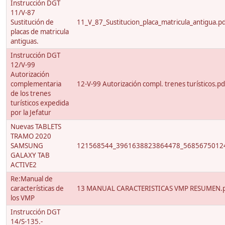
Instrucción DGT
11/V-87
Sustitución de
11_V_87_Sustitucion_placa_matricula_antigua.p
placas de matricula
antiguas.
Instrucción DGT
12/V-99
Autorización
complementaria
12-V-99 Autorización compl. trenes turísticos.pd
de los trenes
turísticos expedida
por la Jefatur
Nuevas TABLETS
TRAMO 2020
SAMSUNG
121568544_3961638823864478_56856750124
GALAXY TAB
ACTIVE2
Re:Manual de
características de
13 MANUAL CARACTERISTICAS VMP RESUMEN.
los VMP
Instrucción DGT
14/S-135.-