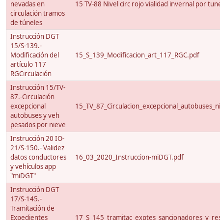
nevadas en
15 TV-88 Nivel circ rojo vialidad invernal por tun
circulación tramos
de túneles
Instrucción DGT
15/S-139.-
Modificación del
15_S_139_Modificacion_art_117_RGC.pdf
artículo 117
RGCirculación
Instrucción 15/TV-
87.-Circulación
excepcional
15_TV_87_Circulacion_excepcional_autobuses_ni
autobuses y veh
pesados por nieve
Instrucción 20 IO-
21/S-150.- Validez
datos conductores
16_03_2020_Instruccion-miDGT.pdf
y vehículos app
"miDGT"
Instrucción DGT
17/S-145.-
Tramitación de
Expedientes
17_S_145_tramitac_exptes_sancionadores_y_res