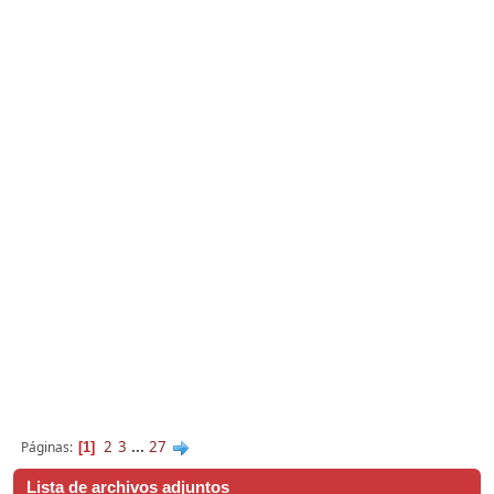
2
3
...
27
Páginas
1
Lista de archivos adjuntos