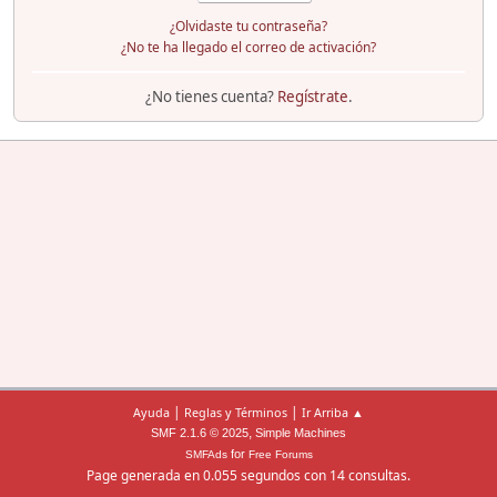
¿Olvidaste tu contraseña?
¿No te ha llegado el correo de activación?
¿No tienes cuenta?
Regístrate
.
|
|
Ayuda
Reglas y Términos
Ir Arriba ▲
,
SMF 2.1.6 © 2025
Simple Machines
for
SMFAds
Free Forums
Page generada en 0.055 segundos con 14 consultas.