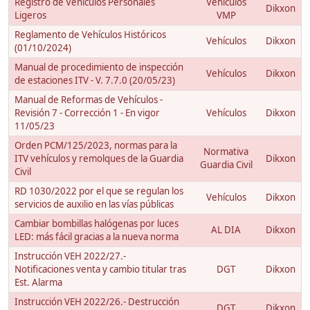
Registro de Vehículos Personales
Vehículos
Dikxon
Ligeros
VMP
Reglamento de Vehículos Históricos
Vehículos
Dikxon
(01/10/2024)
Manual de procedimiento de inspección
Vehículos
Dikxon
de estaciones ITV - V. 7.7.0 (20/05/23)
Manual de Reformas de Vehículos -
Revisión 7 - Corrección 1 - En vigor
Vehículos
Dikxon
11/05/23
Orden PCM/125/2023, normas para la
Normativa
ITV vehículos y remolques de la Guardia
Dikxon
Guardia Civil
Civil
RD 1030/2022 por el que se regulan los
Vehículos
Dikxon
servicios de auxilio en las vías públicas
Cambiar bombillas halógenas por luces
AL DIA
Dikxon
LED: más fácil gracias a la nueva norma
Instrucción VEH 2022/27.-
Notificaciones venta y cambio titular tras
DGT
Dikxon
Est. Alarma
Instrucción VEH 2022/26.- Destrucción
DGT
Dikxon