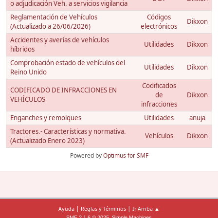
o adjudicación Veh. a servicios vigilancia
Reglamentación de Vehículos
Códigos
Dikxon
(Actualizado a 26/06/2026)
electrónicos
Accidentes y averías de vehículos
Utilidades
Dikxon
híbridos
Comprobación estado de vehículos del
Utilidades
Dikxon
Reino Unido
Codificados
CODIFICADO DE INFRACCIONES EN
de
Dikxon
VEHÍCULOS
infracciones
Enganches y remolques
Utilidades
anuja
Tractores.- Características y normativa.
Vehículos
Dikxon
(Actualizado Enero 2023)
Powered by
Optimus for SMF
|
|
Ayuda
Reglas y Términos
Ir Arriba ▲
,
SMF 2.1.6 © 2025
Simple Machines