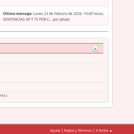
Último mensaje:
Lunes 23 de Febrero de 2026. 10:40 horas.
SENTENCIAS AP Y TS POR C...
por
pitutis
ras.)
|
|
Ayuda
Reglas y Términos
Ir Arriba ▲