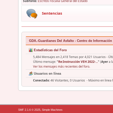
Subforos
Escritos Fiscalía General del Estado
Sentencias
GDA.-Guardianes Del Asfalto - Centro de Información
Estadísticas del Foro
5,484 Mensajes en 2,418 Temas por 4,021 Usuarios - Últ
Último mensaje:
"
Re:Instrucción VEH 2022-...
"
(
Ayer
a l
Ver los mensajes más recientes del foro.
Usuarios en línea
Conectado:
46 Visitantes, 0 Usuarios - Máximo en linea
,
SMF 2.1.6 © 2025
Simple Machines