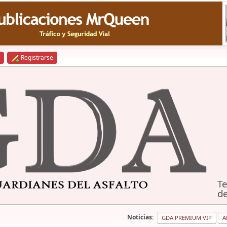
Registrarse
Te
de
Noticias:
GDA PREMIUM VIP
A