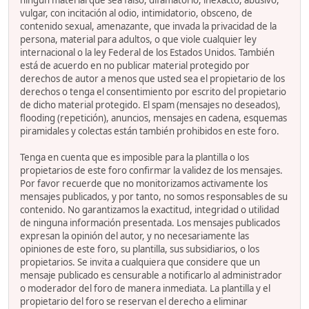
ningún material que sea falso, difamatorio, inexacto, abusivo,
vulgar, con incitación al odio, intimidatorio, obsceno, de
contenido sexual, amenazante, que invada la privacidad de la
persona, material para adultos, o que viole cualquier ley
internacional o la ley Federal de los Estados Unidos. También
está de acuerdo en no publicar material protegido por
derechos de autor a menos que usted sea el propietario de los
derechos o tenga el consentimiento por escrito del propietario
de dicho material protegido. El spam (mensajes no deseados),
flooding (repetición), anuncios, mensajes en cadena, esquemas
piramidales y colectas están también prohibidos en este foro.
Tenga en cuenta que es imposible para la plantilla o los
propietarios de este foro confirmar la validez de los mensajes.
Por favor recuerde que no monitorizamos activamente los
mensajes publicados, y por tanto, no somos responsables de su
contenido. No garantizamos la exactitud, integridad o utilidad
de ninguna información presentada. Los mensajes publicados
expresan la opinión del autor, y no necesariamente las
opiniones de este foro, su plantilla, sus subsidiarios, o los
propietarios. Se invita a cualquiera que considere que un
mensaje publicado es censurable a notificarlo al administrador
o moderador del foro de manera inmediata. La plantilla y el
propietario del foro se reservan el derecho a eliminar