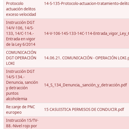
Protocolo
14-S-135-Protocolo-actuacion-tratamiento-delito
actuación delitos
exceso velocidad
Instrucción DGT
14/V-106, 14/S-
133, 14/C-114.-
14-V-106-14S-133-14C-114-Entrada_vigor_Ley_
Entrada en vigor
de la Ley 6/2014
COMUNICACIÓN
DGT OPERACIÓN
14.06.21. COMUNICACIÓN - OPERACIÓN LOKI.
LOKI
Instrucción DGT
14/S-134.-
Denuncia, sanción
14_S_134_Denuncia,_sanción_y_detracción.pdf
y detracción
puntos
alcoholemia
Re:canje de PNC
15 CASUISTICA PERMISOS DE CONDUCIR.pdf
europeo
Instrucción 15/TV-
88.-Nivel rojo por