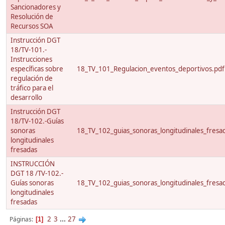
Sancionadores y
Resolución de
Recursos SOA
Instrucción DGT
18/TV-101.-
Instrucciones
específicas sobre
18_TV_101_Regulacion_eventos_deportivos.pdf
regulación de
tráfico para el
desarrollo
Instrucción DGT
18/TV-102.-Guías
sonoras
18_TV_102_guias_sonoras_longitudinales_fresa
longitudinales
fresadas
INSTRUCCIÓN
DGT 18 /TV-102.-
Guías sonoras
18_TV_102_guias_sonoras_longitudinales_fresa
longitudinales
fresadas
2
3
...
27
Páginas
1