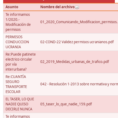
Asunto
Nombre del archivo
Te informamos
1/2020.-
01_2020_Comunicando_Modificacion_permisos.
Modificación de
permisos
PERMISOS
CONDUCCION
02-COND-22 Validez permisos ucranianos.pdf
UCRANIA
Re:Puede patinete
electrico circular
02_2019_Medidas_urbanas_de_trafico.pdf
por vía
interurbana?
Re:CUANTÍA
SEGURO
042 - Resolución 1-2013 sobre normativa y nor
TRANSPORTE
ESCOLAR
EL TASER, LO QUE
NADIE QUISO
05_taser_lo_que_nadie_159.pdf
DECIRLE NUNCA
Te informamos