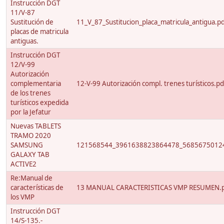
Instrucción DGT
11/V-87
Sustitución de
11_V_87_Sustitucion_placa_matricula_antigua.p
placas de matricula
antiguas.
Instrucción DGT
12/V-99
Autorización
complementaria
12-V-99 Autorización compl. trenes turísticos.pd
de los trenes
turísticos expedida
por la Jefatur
Nuevas TABLETS
TRAMO 2020
SAMSUNG
121568544_3961638823864478_56856750124
GALAXY TAB
ACTIVE2
Re:Manual de
características de
13 MANUAL CARACTERISTICAS VMP RESUMEN.
los VMP
Instrucción DGT
14/S-135.-