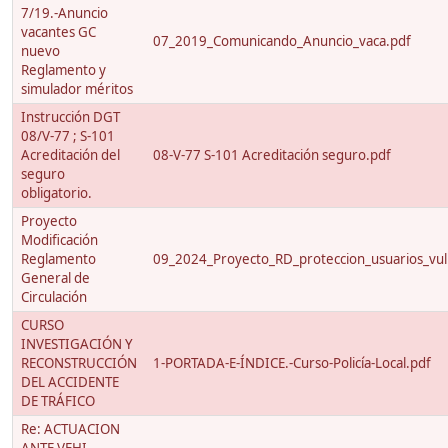
7/19.-Anuncio
vacantes GC
07_2019_Comunicando_Anuncio_vaca.pdf
nuevo
Reglamento y
simulador méritos
Instrucción DGT
08/V-77 ; S-101
Acreditación del
08-V-77 S-101 Acreditación seguro.pdf
seguro
obligatorio.
Proyecto
Modificación
Reglamento
09_2024_Proyecto_RD_proteccion_usuarios_vuln
General de
Circulación
CURSO
INVESTIGACIÓN Y
RECONSTRUCCIÓN
1-PORTADA-E-ÍNDICE.-Curso-Policía-Local.pdf
DEL ACCIDENTE
DE TRÁFICO
Re: ACTUACION