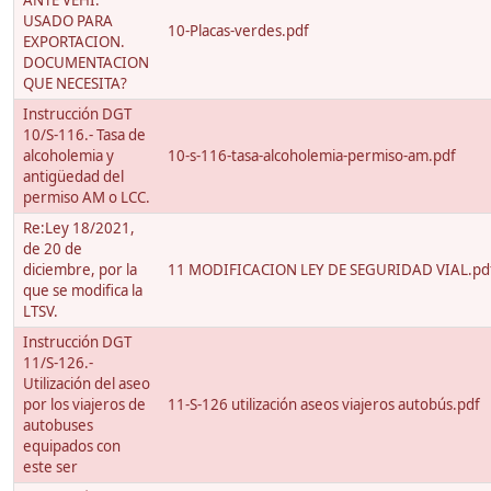
ANTE VEHI.
USADO PARA
10-Placas-verdes.pdf
EXPORTACION.
DOCUMENTACION
QUE NECESITA?
Instrucción DGT
10/S-116.- Tasa de
alcoholemia y
10-s-116-tasa-alcoholemia-permiso-am.pdf
antigüedad del
permiso AM o LCC.
Re:Ley 18/2021,
de 20 de
diciembre, por la
11 MODIFICACION LEY DE SEGURIDAD VIAL.pd
que se modifica la
LTSV.
Instrucción DGT
11/S-126.-
Utilización del aseo
por los viajeros de
11-S-126 utilización aseos viajeros autobús.pdf
autobuses
equipados con
este ser