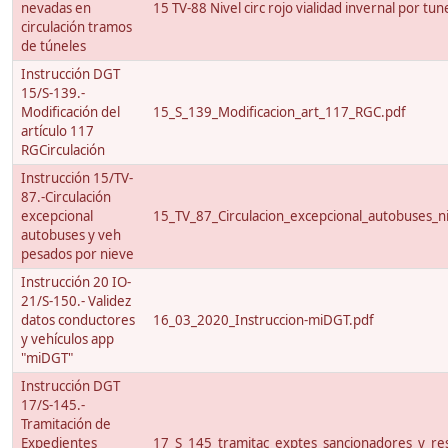
nevadas en
15 TV-88 Nivel circ rojo vialidad invernal por tun
circulación tramos
de túneles
Instrucción DGT
15/S-139.-
Modificación del
15_S_139_Modificacion_art_117_RGC.pdf
artículo 117
RGCirculación
Instrucción 15/TV-
87.-Circulación
excepcional
15_TV_87_Circulacion_excepcional_autobuses_ni
autobuses y veh
pesados por nieve
Instrucción 20 IO-
21/S-150.- Validez
datos conductores
16_03_2020_Instruccion-miDGT.pdf
y vehículos app
"miDGT"
Instrucción DGT
17/S-145.-
Tramitación de
Expedientes
17_S_145_tramitac_exptes_sancionadores_y_res