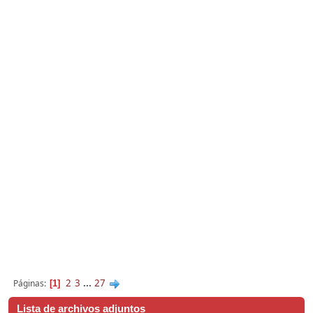
2
3
...
27
Páginas
1
Lista de archivos adjuntos