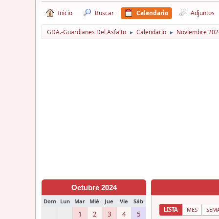
Inicio
Buscar
Calendario
Adjuntos
GDA.-Guardianes Del Asfalto
Calendario
Noviembre 202
►
►
Octubre 2024
Dom
Lun
Mar
Mié
Jue
Vie
Sáb
LISTA
MES
SEM
1
2
3
4
5