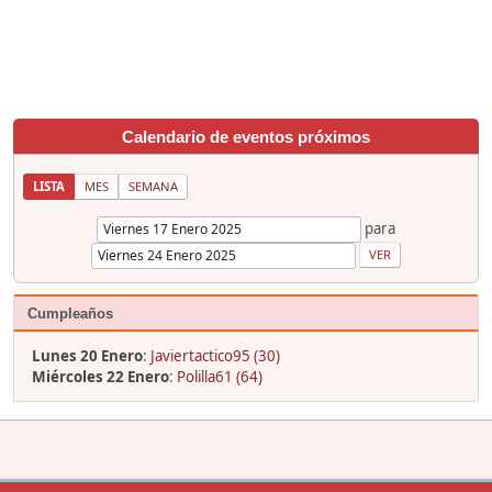
Calendario de eventos próximos
LISTA
MES
SEMANA
para
Cumpleaños
Lunes 20 Enero
:
Javiertactico95 (30)
Miércoles 22 Enero
:
Polilla61 (64)