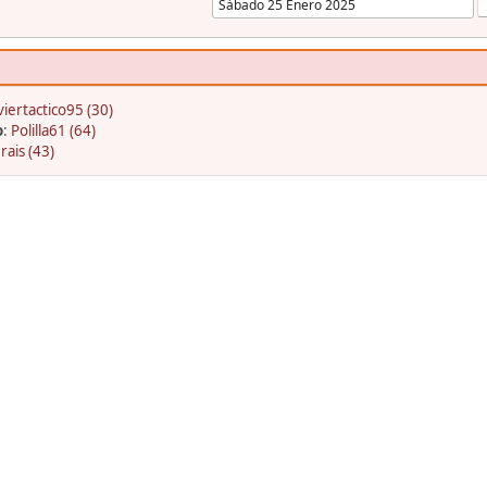
viertactico95 (30)
o
:
Polilla61 (64)
rais (43)