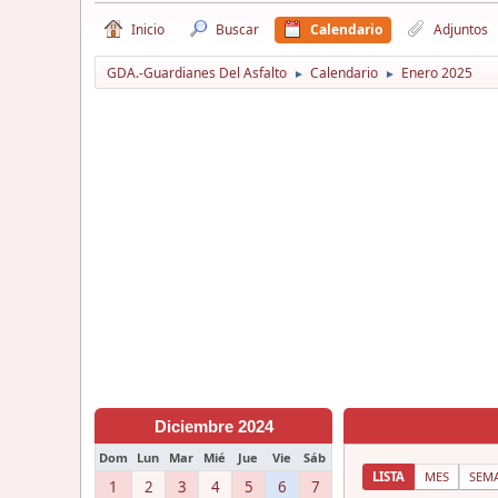
Inicio
Buscar
Calendario
Adjuntos
GDA.-Guardianes Del Asfalto
Calendario
Enero 2025
►
►
Diciembre 2024
Dom
Lun
Mar
Mié
Jue
Vie
Sáb
LISTA
MES
SEM
1
2
3
4
5
6
7