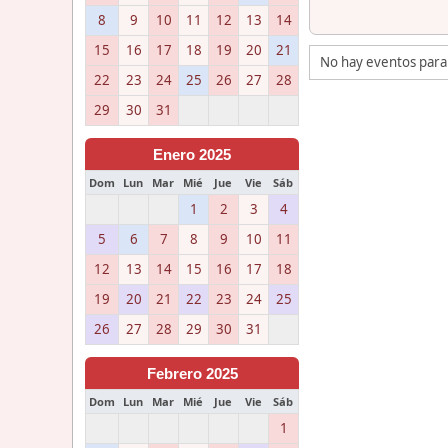
8
9
10
11
12
13
14
15
16
17
18
19
20
21
No hay eventos para
22
23
24
25
26
27
28
29
30
31
Enero 2025
Dom
Lun
Mar
Mié
Jue
Vie
Sáb
1
2
3
4
5
6
7
8
9
10
11
12
13
14
15
16
17
18
19
20
21
22
23
24
25
26
27
28
29
30
31
Febrero 2025
Dom
Lun
Mar
Mié
Jue
Vie
Sáb
1