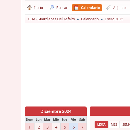
Inicio
Buscar
Calendario
Adjuntos
GDA.-Guardianes Del Asfalto
Calendario
Enero 2025
►
►
Diciembre 2024
Dom
Lun
Mar
Mié
Jue
Vie
Sáb
LISTA
MES
SEM
1
2
3
4
5
6
7