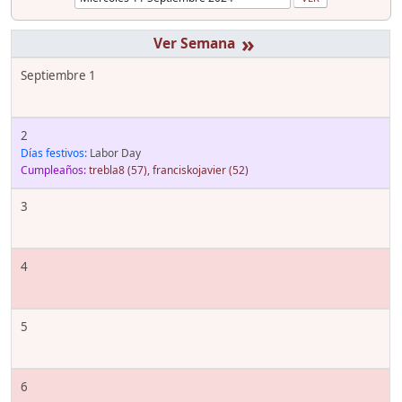
»
Septiembre 1
2
Días festivos:
Labor Day
Cumpleaños:
trebla8
(57)
,
franciskojavier
(52)
3
4
5
6