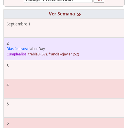
»
Septiembre 1
2
Días festivos:
Labor Day
Cumpleaños:
trebla8
(57)
,
franciskojavier
(52)
3
4
5
6