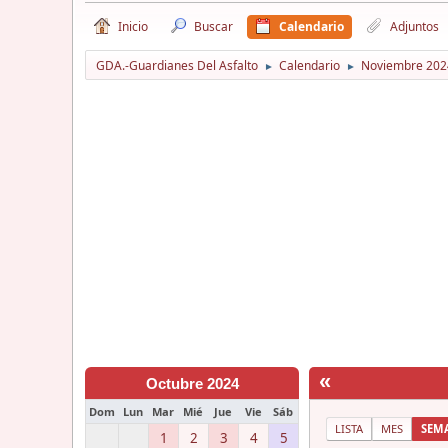
Inicio
Buscar
Calendario
Adjuntos
GDA.-Guardianes Del Asfalto
Calendario
Noviembre 202
►
►
«
Octubre 2024
Dom
Lun
Mar
Mié
Jue
Vie
Sáb
LISTA
MES
SEM
1
2
3
4
5