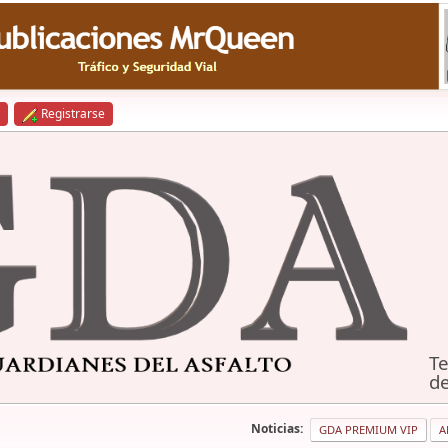
Registrarse
Te
de
Noticias:
GDA PREMIUM VIP
A