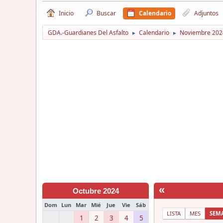
Inicio
Buscar
Calendario
Adjuntos
GDA.-Guardianes Del Asfalto
Calendario
Noviembre 202
►
►
«
Octubre 2024
Dom
Lun
Mar
Mié
Jue
Vie
Sáb
LISTA
MES
SEM
1
2
3
4
5