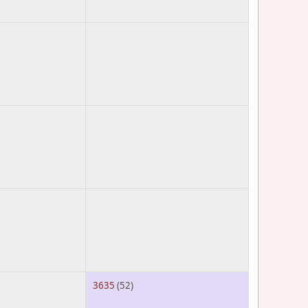
3635
(52)