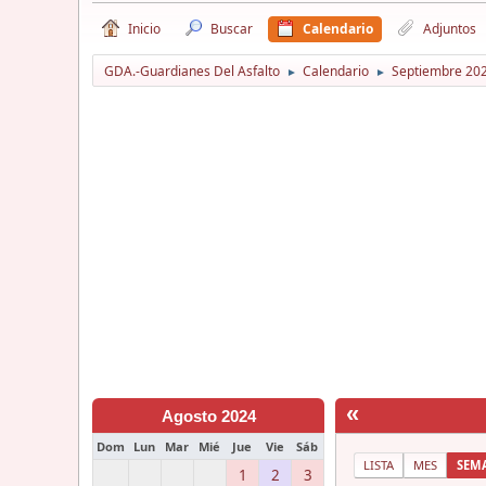
Inicio
Buscar
Calendario
Adjuntos
GDA.-Guardianes Del Asfalto
Calendario
Septiembre 20
►
►
«
Agosto 2024
Dom
Lun
Mar
Mié
Jue
Vie
Sáb
LISTA
MES
SEM
1
2
3