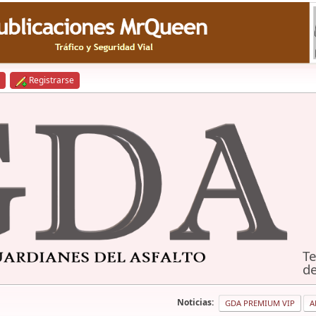
Registrarse
Te
de
Noticias:
GDA PREMIUM VIP
A