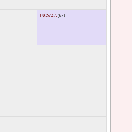
INOSACA
(62)