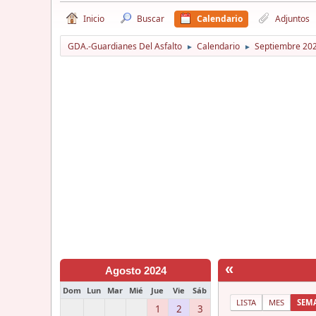
Inicio
Buscar
Calendario
Adjuntos
GDA.-Guardianes Del Asfalto
Calendario
Septiembre 20
►
►
«
Agosto 2024
Dom
Lun
Mar
Mié
Jue
Vie
Sáb
LISTA
MES
SEM
1
2
3