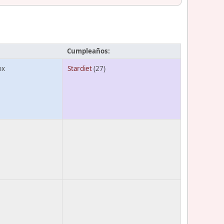
Cumpleaños:
ox
Stardiet
(27)