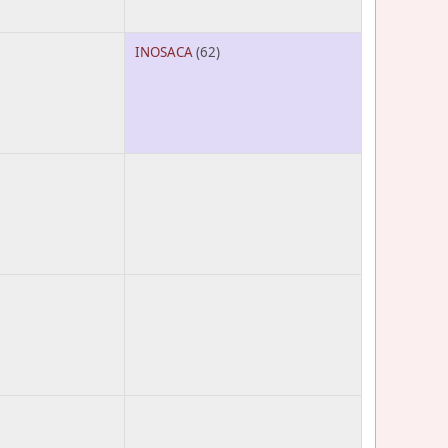
INOSACA
(62)