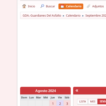
Inicio
Buscar
Calendario
Adjuntos
GDA.-Guardianes Del Asfalto
Calendario
Septiembre 20
►
►
«
Agosto 2024
Dom
Lun
Mar
Mié
Jue
Vie
Sáb
LISTA
MES
SEM
1
2
3