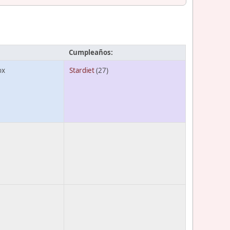
Cumpleaños:
ox
Stardiet
(27)