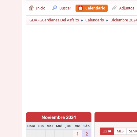
Inicio
Buscar
Calendario
Adjuntos
GDA.-Guardianes Del Asfalto
Calendario
Diciembre 202
►
►
Noviembre 2024
Dom
Lun
Mar
Mié
Jue
Vie
Sáb
LISTA
MES
SEM
1
2