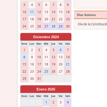
3
4
5
6
7
8
9
10
11
12
13
14
15
16
Días festivos
17
18
19
20
21
22
23
Día de la Constituc
24
25
26
27
28
29
30
Diciembre 2024
Dom
Lun
Mar
Mié
Jue
Vie
Sáb
1
2
3
4
5
6
7
8
9
10
11
12
13
14
15
16
17
18
19
20
21
22
23
24
25
26
27
28
29
30
31
Enero 2025
Dom
Lun
Mar
Mié
Jue
Vie
Sáb
1
2
3
4