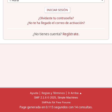
¿Olvidaste tu contraseña?
¿No te ha llegado el correo de activación?
¿No tienes cuenta?
Regístrate
.
|
|
Ayuda
Reglas y Términos
Ir Arriba ▲
,
SMF 2.1.6 © 2025
Simple Machines
for
SMFAds
Free Forums
Page generada en 0.115 segundos con 14 consultas.