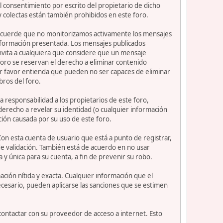
 consentimiento por escrito del propietario de dicho
 colectas están también prohibidos en este foro.
or recuerde que no monitorizamos activamente los mensajes
información presentada. Los mensajes publicados
e invita a cualquiera que considere que un mensaje
 foro se reservan el derecho a eliminar contenido
or favor entienda que pueden no ser capaces de eliminar
bros del foro.
 responsabilidad a los propietarios de este foro,
l derecho a revelar su identidad (o cualquier información
ción causada por su uso de este foro.
Con esta cuenta de usuario que está a punto de registrar,
e validación. También está de acuerdo en no usar
nica para su cuenta, a fin de prevenir su robo.
ción nítida y exacta. Cualquier información que el
necesario, pueden aplicarse las sanciones que se estimen
contactar con su proveedor de acceso a internet. Esto