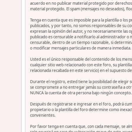
acuerdo en no publicar material protegido por derechos 
material protegido. El spam (mensajes no deseados), flo
Tenga en cuenta que es imposible para la plantilla o los
publicados, y por tanto, no somos responsables de su co
expresan la opinión del autor, y no necesariamente las op
publicado es censurable a notificarlo al administrador o
censurable, dentro de un tiempo razonable, si determina
o modificar mensajes particulares de manera inmediata. Es
Usted es el único responsable del contenido de los mensa
cualquier sitio web relacionado con este foro, su plantil
relacionada recabada en este servicio) en el supuesto de
Durante el registro, ested tiene la posibilidad de elegi
se compromete a no entregar jamás su contraseña a otra
NUNCA la cuenta de otra persona bajo ningún concepto
Después de registrarse e ingresar en el foro, podrá cump
propietario o la plantilla del foro determine como inexac
convenientes.
Por favor tenga en cuenta que, con cada mensaje, se alm
solo ocurrirá en caso de vulneración grave de este acue