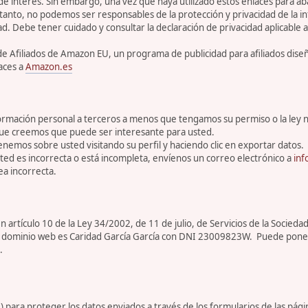
 de interés. Sin embargo, una vez que haya utilizado estos enlaces para 
tanto, no podemos ser responsables de la protección y privacidad de la inf
ad. Debe tener cuidado y consultar la declaración de privacidad aplicable a
de Afiliados de Amazon EU, un programa de publicidad para afiliados dis
aces a
Amazon.es
rmación personal a terceros a menos que tengamos su permiso o la ley n
que creemos que puede ser interesante para usted.
enemos sobre usted visitando su perfil y haciendo clic en exportar datos.
ed es incorrecta o está incompleta, envíenos un correo electrónico a
inf
a incorrecta.
artículo 10 de la Ley 34/2002, de 11 de julio, de Servicios de la Sociedad
ar de dominio web es Caridad García García con DNI 23009823W. Puede pone
.
para proteger los datos enviados a través de los formularios de las pági