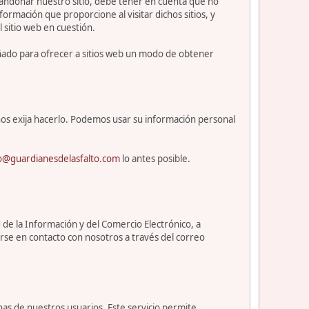
abandonar nuestro sitio, debe tener en cuenta que no
ormación que proporcione al visitar dichos sitios, y
l sitio web en cuestión.
eñado para ofrecer a sitios web un modo de obtener
os exija hacerlo. Podemos usar su información personal
o@guardianesdelasfalto.com
lo antes posible.
 de la Información y del Comercio Electrónico, a
rse en contacto con nosotros a través del correo
nas de nuestros usuarios. Este servicio permite