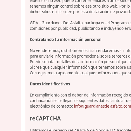
Nuestro sitio web puede contener enlaces a otros sitios
tenemos ningún control sobre ese otro sitio web. Por lo 
dichos sitios no se rigen por esta declaración de privacid
GDA.- Guardianes Del Asfalto participa en el Programa 
comisiones por publicidad, publicitando e incluyendo enl
Controlando tu información personal
No venderemos, distribuiremos ni arrendaremos su info
para enviarle información promocional sobre terceros 
Puede solicitar detalles de la información personal que t
Si cree que cualquier información que tenemos sobre ust
Corregiremos rápidamente cualquier información que se
Datos identificativos
En cumplimiento con el deber de información recogido en 
continuación se reflejan los siguientes datos: la titul
electrónico de contacto:
info@guardianesdelasfalto.com
reCAPTCHA
Utilizamos el servicio reCAPTCHA de Google LLC (Google) 