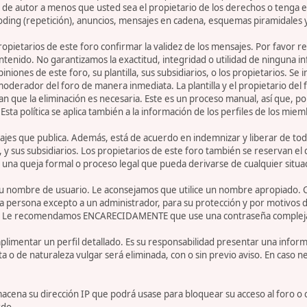
de autor a menos que usted sea el propietario de los derechos o tenga el
oding (repetición), anuncios, mensajes en cadena, esquemas piramidales y
 propietarios de este foro confirmar la validez de los mensajes. Por fav
ntenido. No garantizamos la exactitud, integridad o utilidad de ninguna 
iniones de este foro, su plantilla, sus subsidiarios, o los propietarios. S
 moderador del foro de manera inmediata. La plantilla y el propietario del
n que la eliminación es necesaria. Este es un proceso manual, así que, p
ta política se aplica también a la información de los perfiles de los miem
jes que publica. Además, está de acuerdo en indemnizar y liberar de toda
la, y sus subsidiarios. Los propietarios de este foro también se reservan e
 una queja formal o proceso legal que pueda derivarse de cualquier situa
r su nombre de usuario. Le aconsejamos que utilice un nombre apropiado. 
 persona excepto a un administrador, para su protección y por motivos d
. Le recomendamos ENCARECIDAMENTE que use una contraseña compleja y ú
limentar un perfil detallado. Es su responsabilidad presentar una informa
ta o de naturaleza vulgar será eliminada, con o sin previo aviso. En caso 
acena su dirección IP que podrá usase para bloquear su acceso al foro o 
rdo.