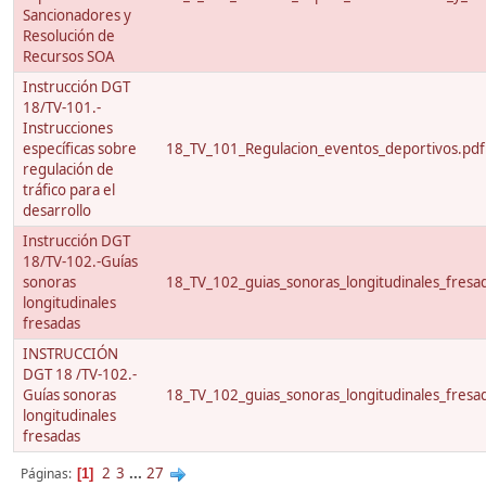
Sancionadores y
Resolución de
Recursos SOA
Instrucción DGT
18/TV-101.-
Instrucciones
específicas sobre
18_TV_101_Regulacion_eventos_deportivos.pdf
regulación de
tráfico para el
desarrollo
Instrucción DGT
18/TV-102.-Guías
sonoras
18_TV_102_guias_sonoras_longitudinales_fresa
longitudinales
fresadas
INSTRUCCIÓN
DGT 18 /TV-102.-
Guías sonoras
18_TV_102_guias_sonoras_longitudinales_fresa
longitudinales
fresadas
2
3
...
27
Páginas
1