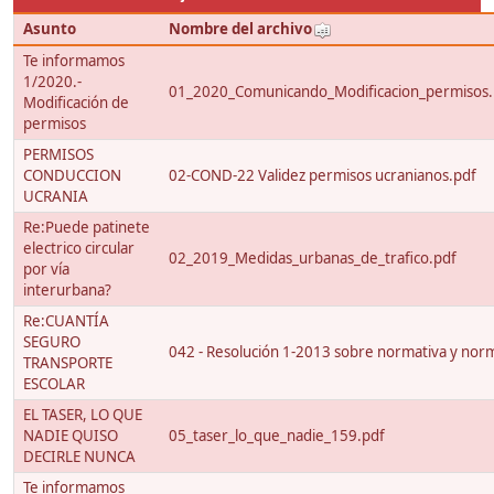
Asunto
Nombre del archivo
Te informamos
1/2020.-
01_2020_Comunicando_Modificacion_permisos.
Modificación de
permisos
PERMISOS
CONDUCCION
02-COND-22 Validez permisos ucranianos.pdf
UCRANIA
Re:Puede patinete
electrico circular
02_2019_Medidas_urbanas_de_trafico.pdf
por vía
interurbana?
Re:CUANTÍA
SEGURO
042 - Resolución 1-2013 sobre normativa y nor
TRANSPORTE
ESCOLAR
EL TASER, LO QUE
NADIE QUISO
05_taser_lo_que_nadie_159.pdf
DECIRLE NUNCA
Te informamos