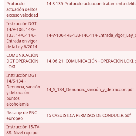
Protocolo
14-S-135-Protocolo-actuacion-tratamiento-delito
actuación delitos
exceso velocidad
Instrucción DGT
14/V-106, 14/S-
133, 14/C-114.-
14-V-106-14S-133-14C-114-Entrada_vigor_Ley_
Entrada en vigor
de la Ley 6/2014
COMUNICACIÓN
DGT OPERACIÓN
14.06.21. COMUNICACIÓN - OPERACIÓN LOKI.
LOKI
Instrucción DGT
14/S-134.-
Denuncia, sanción
14_S_134_Denuncia,_sanción_y_detracción.pdf
y detracción
puntos
alcoholemia
Re:canje de PNC
15 CASUISTICA PERMISOS DE CONDUCIR.pdf
europeo
Instrucción 15/TV-
88.-Nivel rojo por