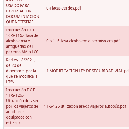
ANTE VEHI.
USADO PARA
10-Placas-verdes.pdf
EXPORTACION.
DOCUMENTACION
QUE NECESITA?
Instrucción DGT
10/S-116.- Tasa de
alcoholemia y
10-s-116-tasa-alcoholemia-permiso-am.pdf
antigüedad del
permiso AM o LCC.
Re:Ley 18/2021,
de 20 de
diciembre, por la
11 MODIFICACION LEY DE SEGURIDAD VIAL.pd
que se modifica la
LTSV.
Instrucción DGT
11/S-126.-
Utilización del aseo
por los viajeros de
11-S-126 utilización aseos viajeros autobús.pdf
autobuses
equipados con
este ser