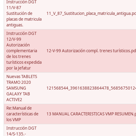
Instrucción DGT
11/V-87
Sustitución de
11_V_87_Sustitucion_placa_matricula_antigua.p
placas de matricula
antiguas.
Instrucción DGT
12/V-99
Autorización
complementaria
12-V-99 Autorización compl. trenes turísticos.pd
de los trenes
turísticos expedida
por la Jefatur
Nuevas TABLETS
TRAMO 2020
SAMSUNG
121568544_3961638823864478_56856750124
GALAXY TAB
ACTIVE2
Re:Manual de
características de
13 MANUAL CARACTERISTICAS VMP RESUMEN.
los VMP
Instrucción DGT
14/S-135.-