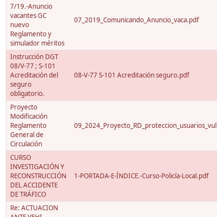
7/19.-Anuncio
vacantes GC
07_2019_Comunicando_Anuncio_vaca.pdf
nuevo
Reglamento y
simulador méritos
Instrucción DGT
08/V-77 ; S-101
Acreditación del
08-V-77 S-101 Acreditación seguro.pdf
seguro
obligatorio.
Proyecto
Modificación
Reglamento
09_2024_Proyecto_RD_proteccion_usuarios_vuln
General de
Circulación
CURSO
INVESTIGACIÓN Y
RECONSTRUCCIÓN
1-PORTADA-E-ÍNDICE.-Curso-Policía-Local.pdf
DEL ACCIDENTE
DE TRÁFICO
Re: ACTUACION