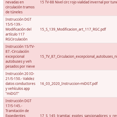
nevadas en
15 TV-88 Nivel circ rojo vialidad invernal por tun
circulación tramos
de túneles
Instrucción DGT
15/S-139.-
Modificación del
15_S_139_Modificacion_art_117_RGC.pdf
artículo 117
RGCirculación
Instrucción 15/TV-
87.-Circulación
excepcional
15_TV_87_Circulacion_excepcional_autobuses_ni
autobuses y veh
pesados por nieve
Instrucción 20 IO-
21/S-150.- Validez
datos conductores
16_03_2020_Instruccion-miDGT.pdf
y vehículos app
"miDGT"
Instrucción DGT
17/S-145.-
Tramitación de
Expedientes
17_S_145_tramitac_exptes_sancionadores_y_res