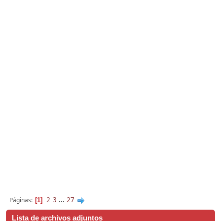
2
3
...
27
Páginas
1
Lista de archivos adjuntos