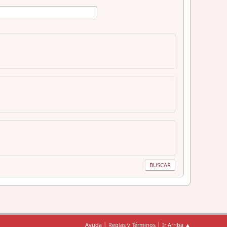
|
|
Ayuda
Reglas y Términos
Ir Arriba ▲