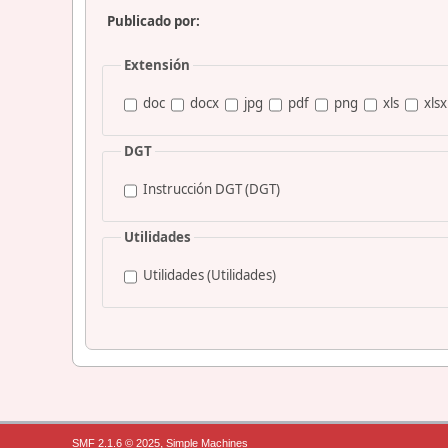
Publicado por:
Extensión
doc
docx
jpg
pdf
png
xls
xlsx
DGT
Instrucción DGT (DGT)
Utilidades
Utilidades (Utilidades)
,
SMF 2.1.6 © 2025
Simple Machines