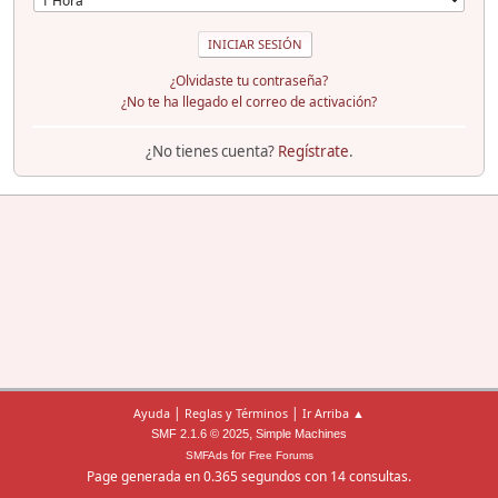
¿Olvidaste tu contraseña?
¿No te ha llegado el correo de activación?
¿No tienes cuenta?
Regístrate
.
|
|
Ayuda
Reglas y Términos
Ir Arriba ▲
,
SMF 2.1.6 © 2025
Simple Machines
for
SMFAds
Free Forums
Page generada en 0.365 segundos con 14 consultas.