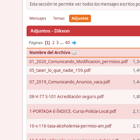
Esta sección te permite ver todos los mensajes escritos p
Mensajes
Temas
Adjuntos
Adjuntos - Dikxon
2
3
...
40
Páginas
1
Nombre del Archivo
01_2020_Comunicando_Modificacion_permisos.pdf
1,3
05_taser_lo_que_nadie_159.pdf
1,4
07_2019_Comunicando_Anuncio_vaca.pdf
1,4
08-V-77 S-101 Acreditación seguro.pdf
1,8
1-PORTADA-E-ÍNDICE.-Curso-Policía-Local.pdf
2,1
10-s-116-tasa-alcoholemia-permiso-am.pdf
2,1