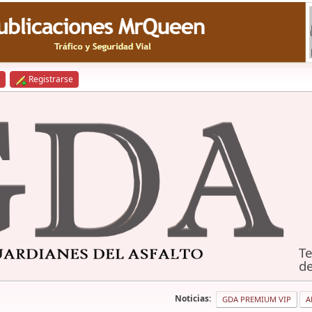
Registrarse
Te
de
Noticias:
GDA PREMIUM VIP
A