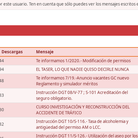
or este usuario. Ten en cuenta que sólo puedes ver los mensajes escritos
Descargas
Mensaje
44
Te informamos 1/2020.- Modificación de permisos
94
EL TASER, LO QUE NADIE QUISO DECIRLE NUNCA
Te informamos 7/19.-Anuncio vacantes GC nuevo
48
Reglamento y simulador méritos
Instrucción DGT 08/V-77 ; S-101 Acreditación del
83
seguro obligatorio.
CURSO INVESTIGACIÓN Y RECONSTRUCCIÓN DEL
30
ACCIDENTE DE TRÁFICO
Instrucción DGT 10/S-116.- Tasa de alcoholemia y
32
antigüedad del permiso AM o LCC.
Instrucción DGT 11/S-126.- Utilización del aseo por los