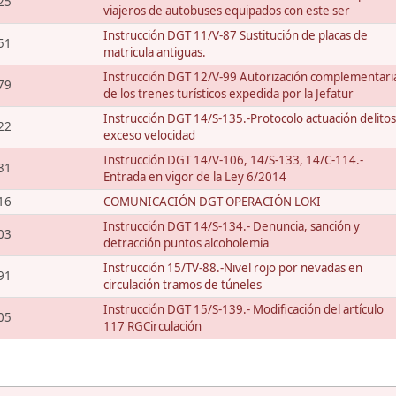
25
viajeros de autobuses equipados con este ser
Instrucción DGT 11/V-87 Sustitución de placas de
51
matricula antiguas.
Instrucción DGT 12/V-99 Autorización complementari
79
de los trenes turísticos expedida por la Jefatur
Instrucción DGT 14/S-135.-Protocolo actuación delitos
22
exceso velocidad
Instrucción DGT 14/V-106, 14/S-133, 14/C-114.-
31
Entrada en vigor de la Ley 6/2014
16
COMUNICACIÓN DGT OPERACIÓN LOKI
Instrucción DGT 14/S-134.- Denuncia, sanción y
03
detracción puntos alcoholemia
Instrucción 15/TV-88.-Nivel rojo por nevadas en
91
circulación tramos de túneles
Instrucción DGT 15/S-139.- Modificación del artículo
05
117 RGCirculación