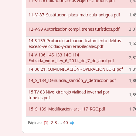
11-S-126 utilización aseos viajeros autobús.pdf
1,4
11_V_87_Sustitucion_placa_matricula_antigua.pdf
1,4
12-V-99 Autorización compl. trenes turísticos.pdf
3,0
14-S-135-Protocolo-actuacion-tratamiento-delitos-
1,5
exceso-velocidad-y-carreras-ilegales.pdf
14-V-106-14S-133-14C-114-
2,3
Entrada_vigor_Ley_6_2014_de_7_de_abril.pdf
14.06.21. COMUNICACIÓN - OPERACIÓN LOKI.pdf
1,3
14_S_134_Denuncia,_sanción_y_detracción.pdf
1,8
15 TV-88 Nivel circ rojo vialidad invernal por
1,3
tuneles.pdf
15_S_139_Modificacion_art_117_RGC.pdf
1,7
2
3
...
40
Páginas
1