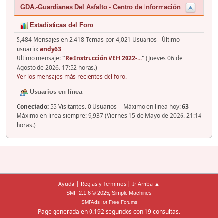
GDA.-Guardianes Del Asfalto - Centro de Información
Estadísticas del Foro
5,484 Mensajes en 2,418 Temas por 4,021 Usuarios - Último
usuario:
andy63
Último mensaje:
"
Re:Instrucción VEH 2022-...
"
(Jueves 06 de
Agosto de 2026. 17:52 horas.)
Ver los mensajes más recientes del foro.
Usuarios en línea
Conectado:
55 Visitantes, 0 Usuarios - Máximo en linea hoy:
63
-
Máximo en linea siempre: 9,937 (Viernes 15 de Mayo de 2026. 21:14
horas.)
|
|
Ayuda
Reglas y Términos
Ir Arriba ▲
,
SMF 2.1.6 © 2025
Simple Machines
for
SMFAds
Free Forums
Page generada en 0.192 segundos con 19 consultas.