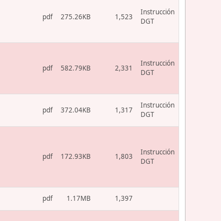
Instrucción
pdf
275.26KB
1,523
DGT
Instrucción
pdf
582.79KB
2,331
DGT
Instrucción
pdf
372.04KB
1,317
DGT
Instrucción
pdf
172.93KB
1,803
DGT
pdf
1.17MB
1,397