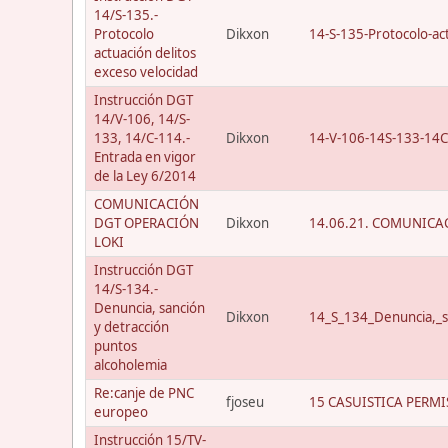
14/S-135.-
Protocolo
Dikxon
14-S-135-Protocolo-act
actuación delitos
exceso velocidad
Instrucción DGT
14/V-106, 14/S-
133, 14/C-114.-
Dikxon
14-V-106-14S-133-14C
Entrada en vigor
de la Ley 6/2014
COMUNICACIÓN
DGT OPERACIÓN
Dikxon
14.06.21. COMUNICAC
LOKI
Instrucción DGT
14/S-134.-
Denuncia, sanción
Dikxon
14_S_134_Denuncia,_s
y detracción
puntos
alcoholemia
Re:canje de PNC
fjoseu
15 CASUISTICA PERMI
europeo
Instrucción 15/TV-