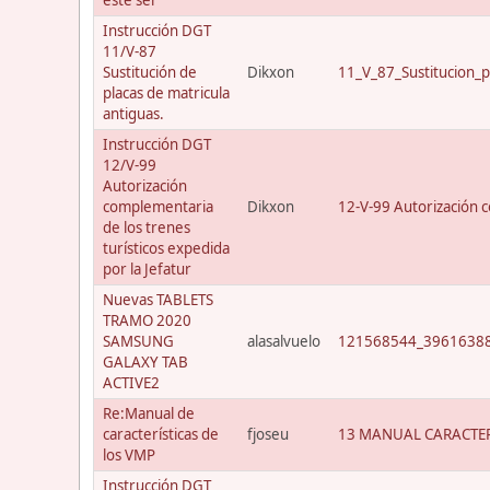
Instrucción DGT
11/V-87
Sustitución de
Dikxon
11_V_87_Sustitucion_p
placas de matricula
antiguas.
Instrucción DGT
12/V-99
Autorización
complementaria
Dikxon
12-V-99 Autorización c
de los trenes
turísticos expedida
por la Jefatur
Nuevas TABLETS
TRAMO 2020
SAMSUNG
alasalvuelo
121568544_39616388
GALAXY TAB
ACTIVE2
Re:Manual de
características de
fjoseu
13 MANUAL CARACTER
los VMP
Instrucción DGT