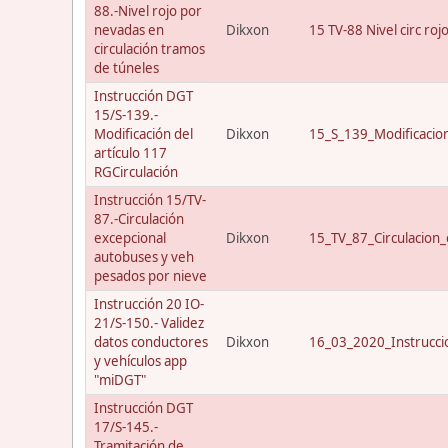
88.-Nivel rojo por
nevadas en
Dikxon
15 TV-88 Nivel circ roj
circulación tramos
de túneles
Instrucción DGT
15/S-139.-
Modificación del
Dikxon
15_S_139_Modificacio
artículo 117
RGCirculación
Instrucción 15/TV-
87.-Circulación
excepcional
Dikxon
15_TV_87_Circulacion_
autobuses y veh
pesados por nieve
Instrucción 20 IO-
21/S-150.- Validez
datos conductores
Dikxon
16_03_2020_Instrucci
y vehículos app
"miDGT"
Instrucción DGT
17/S-145.-
Tramitación de