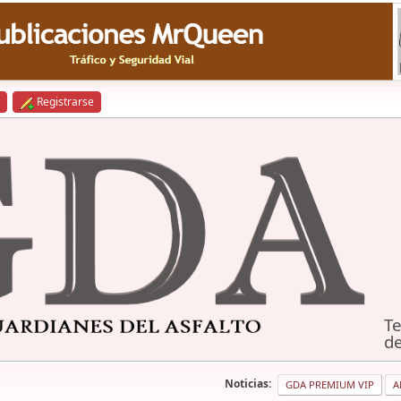
Registrarse
Te
de
Noticias:
GDA PREMIUM VIP
A