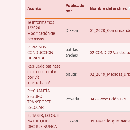
Publicado
Asunto
Nombre del archivo
por
Te informamos
1/2020.-
Dikxon
01_2020_Comunicando
Modificación de
permisos
PERMISOS
patillas
CONDUCCION
02-COND-22 Validez p
anchas
UCRANIA
Re:Puede patinete
electrico circular
pitutis
02_2019_Medidas_urba
por vía
interurbana?
Re:CUANTÍA
SEGURO
Poveda
042 - Resolución 1-20
TRANSPORTE
ESCOLAR
EL TASER, LO QUE
NADIE QUISO
Dikxon
05_taser_lo_que_nadi
DECIRLE NUNCA