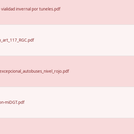
o vialidad invernal por tuneles.pdf
n_art_117_RGC.pdf
excepcional_autobuses_nivel_rojo.pdf
on-miDGT.pdf