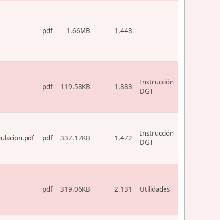
pdf
1.66MB
1,448
Instrucción
pdf
119.58KB
1,883
DGT
Instrucción
ulacion.pdf
pdf
337.17KB
1,472
DGT
pdf
319.06KB
2,131
Utilidades