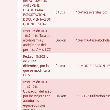
Re: ACTUACION
ANTE VEHI.
USADO PARA
pitutis
10-Placas-verdes.pdf
EXPORTACION.
DOCUMENTACION
QUE NECESITA?
Instrucción DGT
10/S-116.- Tasa de
alcoholemia y
Dikxon
10-s-116-tasa-alcohol
antigüedad del
permiso AM o LCC.
Re:Ley 18/2021,
de 20 de
diciembre, por la
fjoseu
11 MODIFICACION LEY
que se modifica la
LTSV.
Instrucción DGT
11/S-126.-
Utilización del aseo
por los viajeros de
Dikxon
11-S-126 utilización a
autobuses
equipados con
este ser