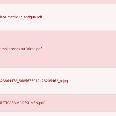
laca_matricula_antigua.pdf
ompl. trenes turísticos.pdf
23864478_5685675012428205462_o.jpg
ISTICAS VMP RESUMEN.pdf