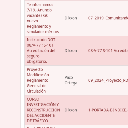
Te informamos
7/19.-Anuncio
vacantes GC
Dikxon
07_2019_Comunicando
nuevo
Reglamento y
simulador méritos
Instrucción DGT
08/V-77 ; S-101
Acreditación del
Dikxon
08-V-77 S-101 Acredit
seguro
obligatorio.
Proyecto
Modificación
Paco
Reglamento
09_2024_Proyecto_RD_
Ortega
General de
Circulación
CURSO
INVESTIGACIÓN Y
RECONSTRUCCIÓN
Dikxon
1-PORTADA-E-ÍNDICE.-C
DEL ACCIDENTE
DE TRÁFICO