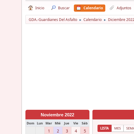
Inicio
Buscar
Calendario
Adjuntos
GDA.-Guardianes Del Asfalto
Calendario
Diciembre 202
►
►
Noviembre 2022
Dom
Lun
Mar
Mié
Jue
Vie
Sáb
LISTA
MES
SEM
1
2
3
4
5