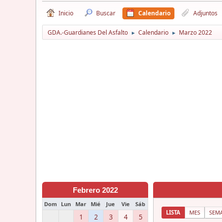
Inicio
Buscar
Calendario
Adjuntos
GDA.-Guardianes Del Asfalto
Calendario
Marzo 2022
►
►
Febrero 2022
Dom
Lun
Mar
Mié
Jue
Vie
Sáb
LISTA
MES
SEM
1
2
3
4
5