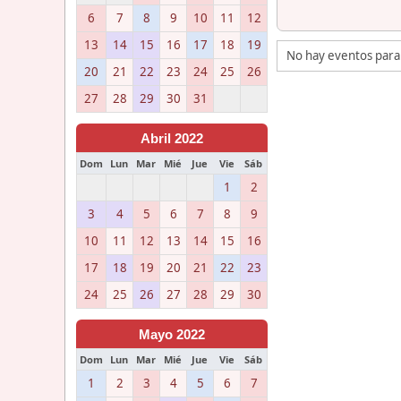
6
7
8
9
10
11
12
13
14
15
16
17
18
19
No hay eventos para
20
21
22
23
24
25
26
27
28
29
30
31
Abril 2022
Dom
Lun
Mar
Mié
Jue
Vie
Sáb
1
2
3
4
5
6
7
8
9
10
11
12
13
14
15
16
17
18
19
20
21
22
23
24
25
26
27
28
29
30
Mayo 2022
Dom
Lun
Mar
Mié
Jue
Vie
Sáb
1
2
3
4
5
6
7