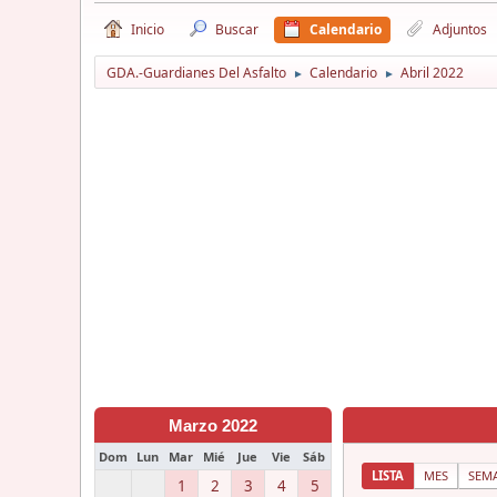
Inicio
Buscar
Calendario
Adjuntos
GDA.-Guardianes Del Asfalto
Calendario
Abril 2022
►
►
Marzo 2022
Dom
Lun
Mar
Mié
Jue
Vie
Sáb
LISTA
MES
SEM
1
2
3
4
5