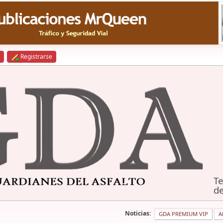
Registrarse
Te
de
Noticias:
GDA PREMIUM VIP
A