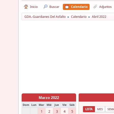
Inicio
Buscar
Calendario
Adjuntos
GDA.-Guardianes Del Asfalto
Calendario
Abril 2022
►
►
Marzo 2022
Dom
Lun
Mar
Mié
Jue
Vie
Sáb
LISTA
MES
SEM
1
2
3
4
5