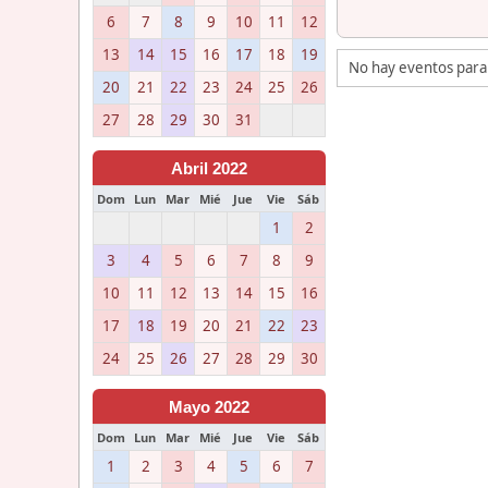
6
7
8
9
10
11
12
13
14
15
16
17
18
19
No hay eventos para
20
21
22
23
24
25
26
27
28
29
30
31
Abril 2022
Dom
Lun
Mar
Mié
Jue
Vie
Sáb
1
2
3
4
5
6
7
8
9
10
11
12
13
14
15
16
17
18
19
20
21
22
23
24
25
26
27
28
29
30
Mayo 2022
Dom
Lun
Mar
Mié
Jue
Vie
Sáb
1
2
3
4
5
6
7