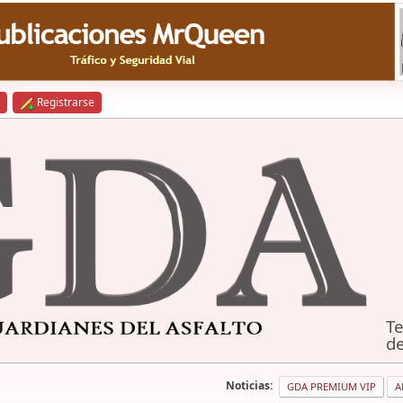
Registrarse
Te
de
Noticias:
GDA PREMIUM VIP
A