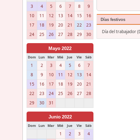
3
4
5
6
7
8
9
10
11
12
13
14
15
16
Días festivos
17
18
19
20
21
22
23
Día del trabajador
24
25
26
27
28
29
30
Mayo 2022
Dom
Lun
Mar
Mié
Jue
Vie
Sáb
1
2
3
4
5
6
7
8
9
10
11
12
13
14
15
16
17
18
19
20
21
22
23
24
25
26
27
28
29
30
31
Junio 2022
Dom
Lun
Mar
Mié
Jue
Vie
Sáb
1
2
3
4