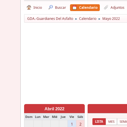
Inicio
Buscar
Calendario
Adjuntos
GDA.-Guardianes Del Asfalto
Calendario
Mayo 2022
►
►
Abril 2022
Dom
Lun
Mar
Mié
Jue
Vie
Sáb
LISTA
MES
SEM
1
2