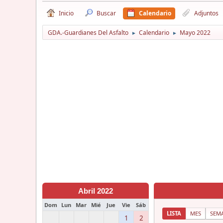
Inicio
Buscar
Calendario
Adjuntos
GDA.-Guardianes Del Asfalto
Calendario
Mayo 2022
►
►
Abril 2022
Dom
Lun
Mar
Mié
Jue
Vie
Sáb
LISTA
MES
SEM
1
2