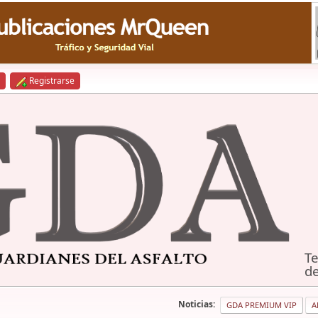
Registrarse
Te
de
Noticias:
GDA PREMIUM VIP
A