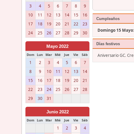
3
4
5
6
7
8
9
10
11
12
13
14
15
16
Cumpleaños
17
18
19
20
21
22
23
Domingo 15 Mayo
24
25
26
27
28
29
30
Días festivos
Mayo 2022
Dom
Lun
Mar
Mié
Jue
Vie
Sáb
Aniversario GC. Cr
1
2
3
4
5
6
7
8
9
10
11
12
13
14
15
16
17
18
19
20
21
22
23
24
25
26
27
28
29
30
31
Junio 2022
Dom
Lun
Mar
Mié
Jue
Vie
Sáb
1
2
3
4