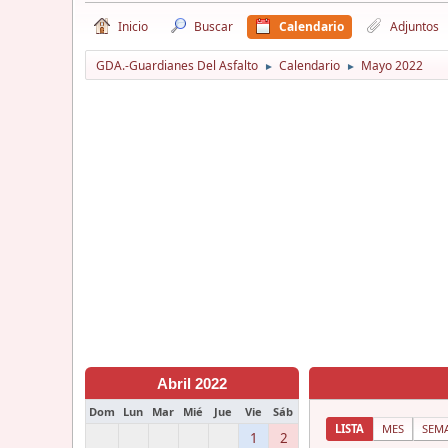
Inicio
Buscar
Calendario
Adjuntos
GDA.-Guardianes Del Asfalto
Calendario
Mayo 2022
►
►
Abril 2022
Dom
Lun
Mar
Mié
Jue
Vie
Sáb
LISTA
MES
SEM
1
2