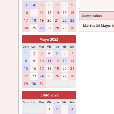
3
4
5
6
7
8
9
10
11
12
13
14
15
16
Cumpleaños
17
18
19
20
21
22
23
Martes 24 Mayo
:
t
24
25
26
27
28
29
30
Mayo 2022
Dom
Lun
Mar
Mié
Jue
Vie
Sáb
1
2
3
4
5
6
7
8
9
10
11
12
13
14
15
16
17
18
19
20
21
22
23
24
25
26
27
28
29
30
31
Junio 2022
Dom
Lun
Mar
Mié
Jue
Vie
Sáb
1
2
3
4