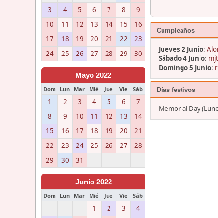
3
4
5
6
7
8
9
10
11
12
13
14
15
16
Cumpleaños
17
18
19
20
21
22
23
Jueves 2 Junio
:
Alo
24
25
26
27
28
29
30
Sábado 4 Junio
:
mjt
Domingo 5 Junio
:
r
Mayo 2022
Dom
Lun
Mar
Mié
Jue
Vie
Sáb
Días festivos
1
2
3
4
5
6
7
Memorial Day (Lune
8
9
10
11
12
13
14
15
16
17
18
19
20
21
22
23
24
25
26
27
28
29
30
31
Junio 2022
Dom
Lun
Mar
Mié
Jue
Vie
Sáb
1
2
3
4