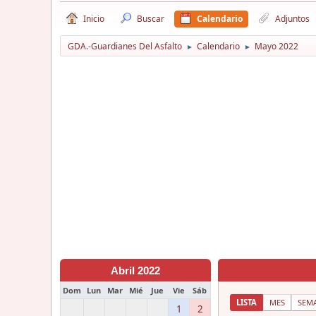
Inicio
Buscar
Calendario
Adjuntos
GDA.-Guardianes Del Asfalto
Calendario
Mayo 2022
►
►
Abril 2022
Dom
Lun
Mar
Mié
Jue
Vie
Sáb
LISTA
MES
SEM
1
2